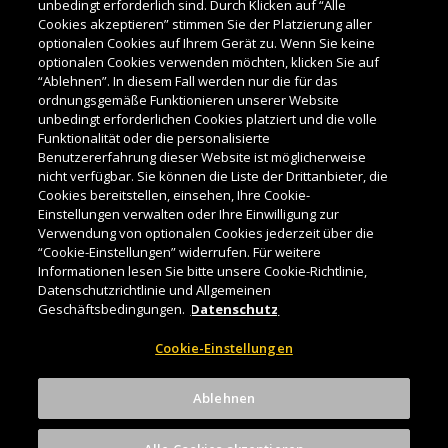
unbedingt erforderlich sind. Durch Klicken auf “Alle
Cookies akzeptieren” stimmen Sie der Platzierung aller
optionalen Cookies auf Ihrem Gerät zu. Wenn Sie keine
STORNIERUNG
optionalen Cookies verwenden möchten, klicken Sie auf
“Ablehnen”. In diesem Fall werden nur die für das
ordnungsgemäße Funktionieren unserer Website
Falls sie mehr Fragen haben,
kontaktieren Sie uns hier.
unbedingt erforderlichen Cookies platziert und die volle
Funktionalität oder die personalisierte
Benutzererfahrung dieser Website ist möglicherweise
nicht verfügbar. Sie können die Liste der Drittanbieter, die
Cookies bereitstellen, einsehen, Ihre Cookie-
Einstellungen verwalten oder Ihre Einwilligung zur
Verwendung von optionalen Cookies jederzeit über die
“Cookie-Einstellungen” widerrufen. Für weitere
Informationen lesen Sie bitte unsere Cookie-Richtlinie,
Datenschutzrichtlinie und Allgemeinen
BITTE TRINKEN SIE
Geschäftsbedingungen.
Datenschutz
VERANTWORTUNGSBEWUSST!
Cookie-Einstellungen
IMPRESSUM
|
DATENSCHUTZ
|
DIEBELS
Ablehnen
Cookie-Einstellungen
© 2026 - BRAUEREI DIEBELS GMBH